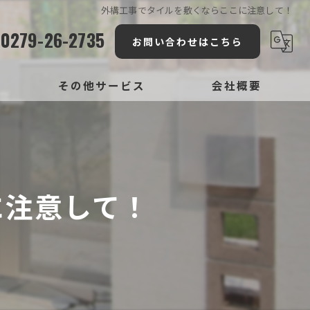
外構工事でタイルを敷くならここに注意して！
0279-26-2735
お問い合わせはこちら
その他サービス
会社概要
リフォーム
対応エリア
新築
コンセプト
に注意して！
注文住宅
建築工事の流れ
設計