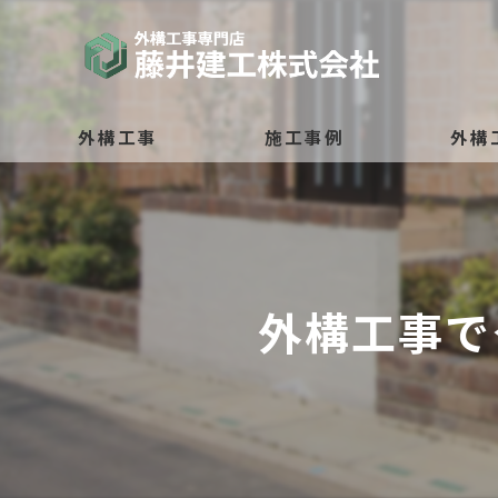
外構工事
施工事例
外構
駐車場・車庫
庭・テラス
外構工事で
ブロック塀・フェンス
門扉・アプローチ
門灯・防犯ライト