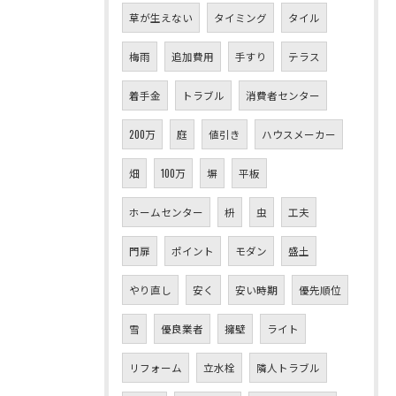
草が生えない
タイミング
タイル
梅雨
追加費用
手すり
テラス
着手金
トラブル
消費者センター
200万
庭
値引き
ハウスメーカー
畑
100万
塀
平板
ホームセンター
枡
虫
工夫
門扉
ポイント
モダン
盛土
やり直し
安く
安い時期
優先順位
雪
優良業者
擁壁
ライト
リフォーム
立水栓
隣人トラブル