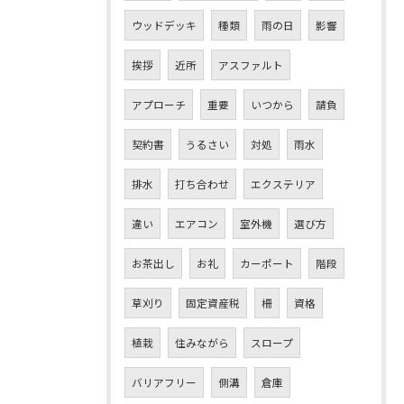
ウッドデッキ
種類
雨の日
影響
挨拶
近所
アスファルト
アプローチ
重要
いつから
請負
契約書
うるさい
対処
雨水
排水
打ち合わせ
エクステリア
違い
エアコン
室外機
選び方
お茶出し
お礼
カーポート
階段
草刈り
固定資産税
柵
資格
植栽
住みながら
スロープ
バリアフリー
側溝
倉庫