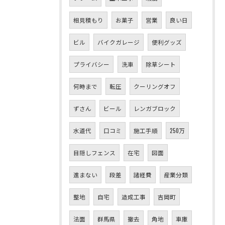
相見積もり
お菓子
営業
良い日
ビル
バイクガレージ
便利グッズ
プライバシー
洗車
除草シート
何時まで
転圧
クーリングオフ
ずさん
ビール
レンガブロック
水道代
口コミ
施工手順
250万
目隠しフェンス
在宅
図面
進まない
段差
諸経費
産業分類
整地
自宅
造成工事
吉岡町
法面
群馬県
撤去
角地
車庫