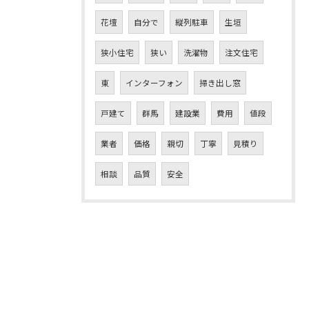
花壇
自分で
縦列駐車
生垣
狭小住宅
狭い
洗濯物
注文住宅
東
インターフォン
掃き出し窓
戸建て
群馬
建設業
費用
値段
業者
価格
親切
丁寧
見積り
相談
品質
安全