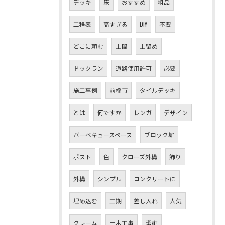
デッキ
床
おすすめ
粗品
工程表
高すぎる
DIY
不要
どこに頼む
土間
土留め
ドックラン
道路使用許可
必要
施工事例
前橋市
タイルデッキ
とは
何ですか
レンガ
デザイン
バーベキュースペース
ブロック塀
ポスト
色
クローズ外構
飾り
外構
シンプル
コンクリートに
埋め込む
工期
差し入れ
人気
クレーム
土木工事
瑕疵