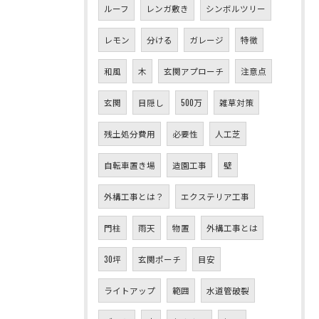
ルーフ
レンガ敷き
シンボルツリー
レモン
分ける
ガレージ
特徴
和風
木
玄関アプローチ
注意点
玄関
目隠し
500万
雑草対策
残土処分費用
必要性
人工芝
自転車置き場
造園工事
壁
外構工事とは？
エクステリア工事
門柱
雨天
物置
外構工事とは
30坪
玄関ポーチ
目安
ライトアップ
範囲
水道管破裂