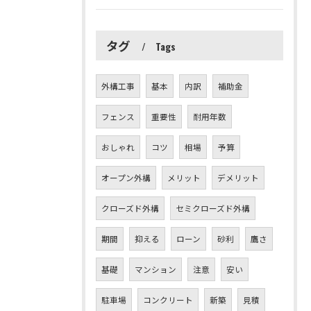
タグ
Tags
外構工事
基本
内訳
補助金
フェンス
重要性
耐用年数
おしゃれ
コツ
相場
予算
オープン外構
メリット
デメリット
クローズド外構
セミクローズド外構
期間
抑える
ローン
砂利
鷹さ
基礎
マンション
注意
安い
駐車場
コンクリート
新築
見積